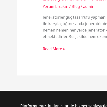
Yorum bırakın
/
Blog
/
admin
Jeneratörler güç tasarrufu yapmanız
ile karşılaştığınız anda jeneratör d
hemen hemen her yerde jeneratör kull
etmektedirler. Bu şekilde hem eko
Read More »
Platformumuz, kullanıcılar ile hizmet sağlayıcıla