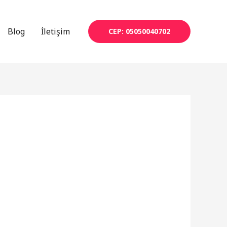
Blog
İletişim
CEP: 05050040702