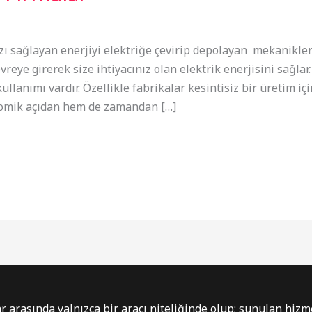
ı sağlayan enerjiyi elektriğe çevirip depolayan mekaniklerdi
evreye girerek size ihtiyacınız olan elektrik enerjisini sağl
anımı vardır. Özellikle fabrikalar kesintisiz bir üretim iç
nomik açıdan hem de zamandan […]
r arasında yalnızca bir aracı niteliğinde olup; sunulan hizme