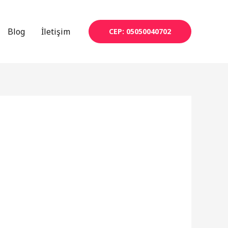
Blog
İletişim
CEP: 05050040702