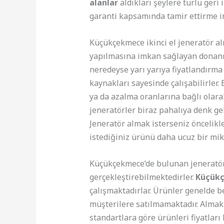
alanlar
aldıkları şeylere türlü geri
garanti kapsamında tamir ettirme im
Küçükçekmece ikinci el jeneratör al
yapılmasına imkan sağlayan donanıml
neredeyse yarı yarıya fiyatlandırma 
kaynakları sayesinde çalışabilirler.
ya da azalma oranlarına bağlı olara
jeneratörler biraz pahalıya denk gel
Jeneratör almak isterseniz öncelikl
istediğiniz ürünü daha ucuz bir mik
Küçükçekmece’de bulunan jeneratör 
gerçekleştirebilmektedirler.
Küçükç
çalışmaktadırlar. Ürünler genelde be
müşterilere satılmamaktadır. Almak 
standartlara göre ürünleri fiyatlar