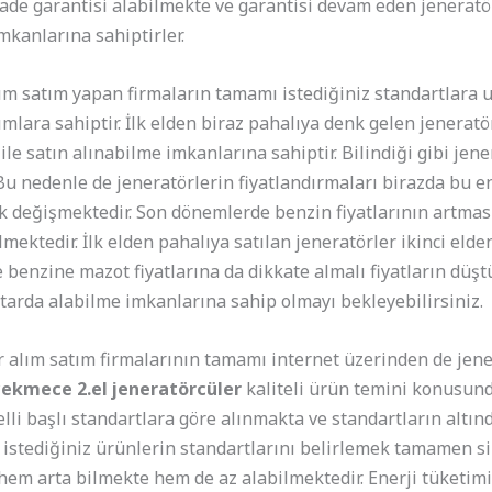
 iade garantisi alabilmekte ve garantisi devam eden jeneratö
kanlarına sahiptirler.
ım satım yapan firmaların tamamı istediğiniz standartlara 
ara sahiptir. İlk elden biraz pahalıya denk gelen jeneratör
ile satın alınabilme imkanlarına sahiptir. Bilindiği gibi jen
 Bu nedenle de jeneratörlerin fiyatlandırmaları birazda bu en
k değişmektedir. Son dönemlerde benzin fiyatlarının artması 
mektedir. İlk elden pahalıya satılan jeneratörler ikinci elde
e benzine mazot fiyatlarına da dikkate almalı fiyatların dü
tarda alabilme imkanlarına sahip olmayı bekleyebilirsiniz.
alım satım firmalarının tamamı internet üzerinden de jener
ekmece 2.el jeneratörcüler
kaliteli ürün temini konusund
lli başlı standartlara göre alınmakta ve standartların altın
istediğiniz ürünlerin standartlarını belirlemek tamamen sizl
ı hem arta bilmekte hem de az alabilmektedir. Enerji tüketim