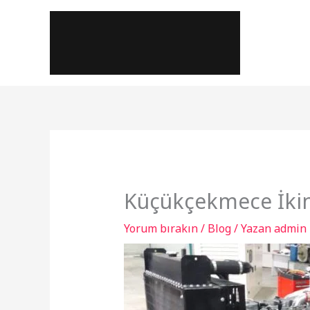
İçeriğe
atla
Küçükçekmece İkinc
Yorum bırakın
/
Blog
/ Yazan
admin