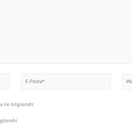
E-
We
Posta*
site
ile bilgilendir.
gilendir.