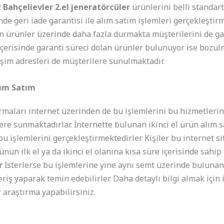
.
Bahçelievler 2.el jeneratörcüler
ürünlerini belli standar
e geri iade garantisi ile alım satım işlemleri gerçekleştirm
n ürünler üzerinde daha fazla durmakta müşterilerini de ga
içerisinde garanti süreci dolan ürünler bulunuyor ise bozu
işim adresleri de müşterilere sunulmaktadır.
lım Satım
irmaları internet üzerinden de bu işlemlerini bu hizmetler
ere sunmaktadırlar. İnternette bulunan ikinci el ürün alım s
 işlemlerini gerçekleştirmektedirler. Kişiler bu internet si
nün ilk el ya da ikinci el olanına kısa süre içerisinde sahip 
ar
İsterlerse bu işlemlerine yine aynı semt üzerinde bulunan
riş yaparak temin edebilirler. Daha detaylı bilgi almak için i
ir araştırma yapabilirsiniz.