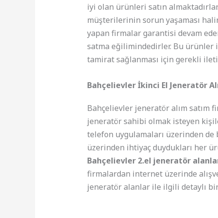
iyi olan ürünleri satın almaktadırlar
müşterilerinin sorun yaşaması halind
yapan firmalar garantisi devam ede
satma eğilimindedirler. Bu ürünler 
tamirat sağlanması için gerekli ilet
Bahçelievler İkinci El Jeneratör A
Bahçelievler jeneratör alım satım f
jeneratör sahibi olmak isteyen kişil
telefon uygulamaları üzerinden de bu
üzerinden ihtiyaç duydukları her ürü
Bahçelievler 2.el jeneratör alanl
firmalardan internet üzerinde alışve
jeneratör alanlar ile ilgili detaylı b