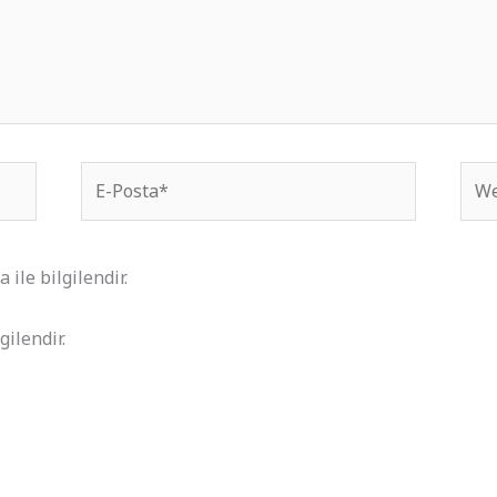
E-
We
Posta*
site
ile bilgilendir.
gilendir.