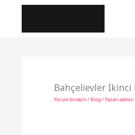
İçeriğe
atla
Bahçelievler İkinci
Yorum bırakın
/
Blog
/ Yazan
admin