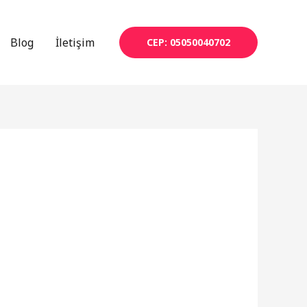
Blog
İletişim
CEP: 05050040702