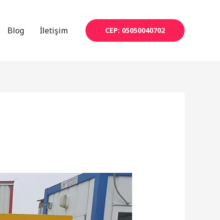
Blog
İletişim
CEP: 05050040702