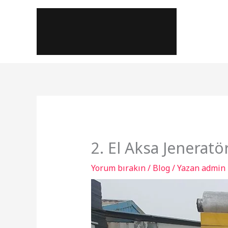
İçeriğe
atla
2. El Aksa Jeneratö
Yorum bırakın
/
Blog
/ Yazan
admin