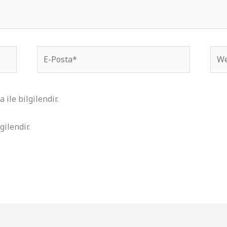
E-
We
Posta*
site
ile bilgilendir.
gilendir.