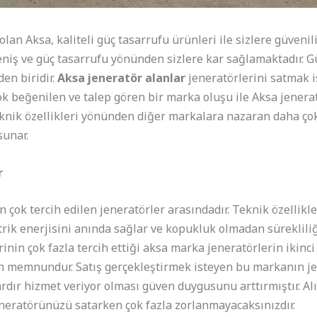
n Aksa, kaliteli güç tasarrufu ürünleri ile sizlere güvenili
eniş ve güç tasarrufu yönünden sizlere kar sağlamaktadır. Gü
den biridir.
Aksa jeneratör alanlar
jeneratörlerini satmak i
k beğenilen ve talep gören bir marka oluşu ile Aksa jeneratö
eknik özellikleri yönünden diğer markalara nazaran daha çok 
sunar.
r
 çok tercih edilen jeneratörler arasındadır. Teknik özellikl
ktrik enerjisini anında sağlar ve kopukluk olmadan sürekliliği
rinin çok fazla tercih ettiği aksa marka jeneratörlerin ikinci 
memnundur. Satış gerçekleştirmek isteyen bu markanın jen
ardır hizmet veriyor olması güven duygusunu arttırmıştır. Al
neratörünüzü satarken çok fazla zorlanmayacaksınızdır.