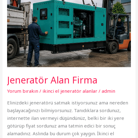
Firma
Jeneratör Alan Firma
Yorum bırakın
/
ikinci el jeneratör alanlar
/
admin
Elinizdeki jeneratörü satmak istiyorsunuz ama nereden
başlayacağınızı bilmiyorsunuz. Tanıdıklara sordunuz,
internette ilan vermeyi düşündünüz, belki bir iki yere
götürüp fiyat sordunuz ama tatmin edici bir sonuç
alamadınız. Aslında bu durum çok yaygın. İkinci el