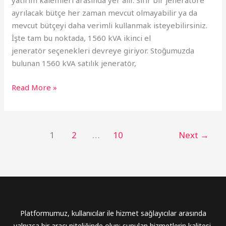
yatırım kalemleri arasında yer alır. Sıfır bir jeneratöre
ayrılacak bütçe her zaman mevcut olmayabilir ya da
mevcut bütçeyi daha verimli kullanmak isteyebilirsiniz.
İşte tam bu noktada, 1560 kVA ikinci el
jeneratör seçenekleri devreye giriyor. Stoğumuzda
bulunan 1560 kVA satılık jeneratör,
Read More »
1
2
…
10
Next
→
Platformumuz, kullanıcılar ile hizmet sağlayıcılar arasında
yalnızca bir aracı niteliğinde olup; sunulan hizmetlerin kalitesi,