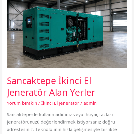
El
Jeneratör
Alan
Yerler
Sancaktepe İkinci El
Jeneratör Alan Yerler
Yorum bırakın
/
İkinci El Jeneratör
/
admin
Sancaktepe’de kullanmadığınız veya ihtiyaç fazlası
jeneratörünüzü değerlendirmek istiyorsanız doğru
adrestesiniz. Teknolojinin hızla gelişmesiyle birlikte