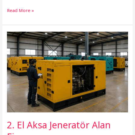
Read More »
2.
El
Aksa
Jeneratör
Alan
Firma
2. El Aksa Jeneratör Alan