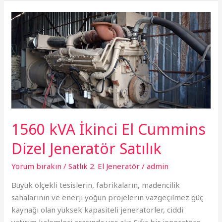
1560
kVA
İkinci
El
Cummins
Dizel
Jeneratör
Satılık
1560 kVA İkinci El Cummins
Dizel Jeneratör Satılık
Yorum bırakın
/
Satlık 2. El Jeneratör
/
admin
Büyük ölçekli tesislerin, fabrikaların, madencilik
sahalarının ve enerji yoğun projelerin vazgeçilmez güç
kaynağı olan yüksek kapasiteli jeneratörler, ciddi